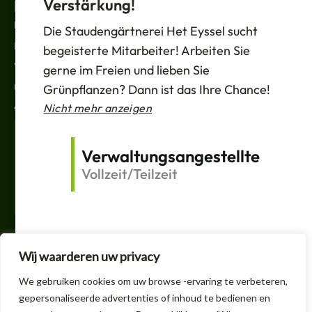
Verstärkung!
RECHTLICHES
Nachrichten
Die Staudengärtnerei Het Eyssel sucht
Datenschutzbestimmungen
begeisterte Mitarbeiter! Arbeiten Sie
Verkaufsbedingungen
gerne im Freien und lieben Sie
Unterstützung
Grünpflanzen? Dann ist das Ihre Chance!
ABONNIEREN
Nicht mehr anzeigen
Deine
E-
Verwaltungsangestellte
Mail
Vollzeit/Teilzeit
Versand
F
T
V
I
a
w
e
n
c
i
r
s
e
t
l
t
Wij waarderen uw privacy
b
t
i
a
o
e
n
g
+32 3 605 1150
We gebruiken cookies om uw browse -ervaring te verbeteren,
o
r
k
r
k
t
a
gepersonaliseerde advertenties of inhoud te bedienen en
info@handelskwekerijheteyssel.be
f
i
m