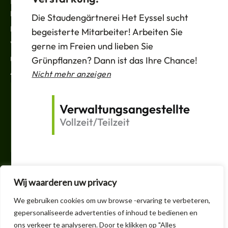
Nachrichten
Die Staudengärtnerei Het Eyssel sucht
Datenschutzbestimmungen
begeisterte Mitarbeiter! Arbeiten Sie
Verkaufsbedingungen
gerne im Freien und lieben Sie
Unterstützung
Grünpflanzen? Dann ist das Ihre Chance!
ABONNIEREN
Nicht mehr anzeigen
Deine
E-
Verwaltungsangestellte
Mail
Vollzeit/Teilzeit
Versand
F
T
V
I
a
w
e
n
c
i
r
s
e
t
l
t
Wij waarderen uw privacy
b
t
i
a
o
e
n
g
+32 3 605 1150
We gebruiken cookies om uw browse -ervaring te verbeteren,
o
r
k
r
k
t
a
gepersonaliseerde advertenties of inhoud te bedienen en
info@handelskwekerijheteyssel.be
f
i
m
ons verkeer te analyseren. Door te klikken op "Alles