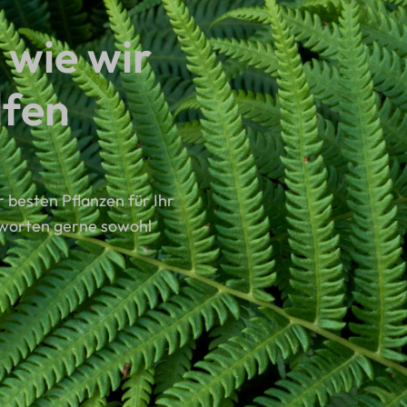
 wie wir
lfen
 besten Pflanzen für Ihr
tworten gerne sowohl