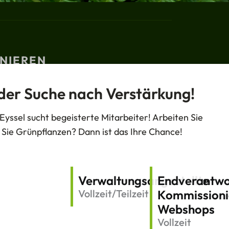
NIEREN
Einreichen
 der Suche nach Verstärkung!
T
V
I
yssel sucht begeisterte Mitarbeiter! Arbeiten Sie
w
e
n
i
r
s
 Sie Grünpflanzen? Dann ist das Ihre Chance!
t
l
t
t
i
a
e
n
g
05 1150
r
k
r
t
a
ndelskwekerijheteyssel.be
i
m
Verwaltungsangestellte
Endverantwo
n
Vollzeit/Teilzeit
Kommissioni
Webshops
Vollzeit