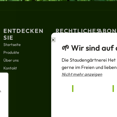
ENTDECKEN
RECHTLICHES
ABON
SIE
Nachrichten
Deine
Startseite
🌱 Wir sind auf
Datenschutzbestimmungen
E-
Produkte
Verkaufsbedingungen
Mail
F
Die Staudengärtnerei Het E
Über uns
a
Unterstützung
c
gerne im Freien und lieben
Kontakt
e
b
Nicht mehr anzeigen
o
+32 3 6
o
k
info@ha
f
,