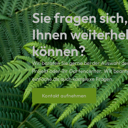
Sie fragen sich,
Ihnen weiterhe
können?
Wir beraten Sie gerne bei der Auswahl der
Projekt oder Ihr Gartencenter. Wir bean
einfache als auch komplexe Fragen.
Kontakt aufnehmen