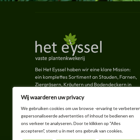
Bei Het Eyssel haben wir eine klare Mission:
ein komplettes Sortiment an Stauden, Farnen,
Ziergräsern, Kräutern und Bodendeckern in
Spitzenqualität zu liefern. Mit mehr als 1.200
Wij waarderen uw privacy
Pflanzenarten und einer Produktionskapazität
von 1,5 Millionen Pflanzen pro Jahr sind wir ein
We gebruiken cookies om uw browse -ervaring te verbeteren
zuverlässiger und effizienter Partner für jeden
gepersonaliseerde advertenties of inhoud te bedienen en
Grünflächenprofi.
ons verkeer te analyseren. Door te klikken op "Alles
accepteren", stemt u in met ons gebruik van cookies.