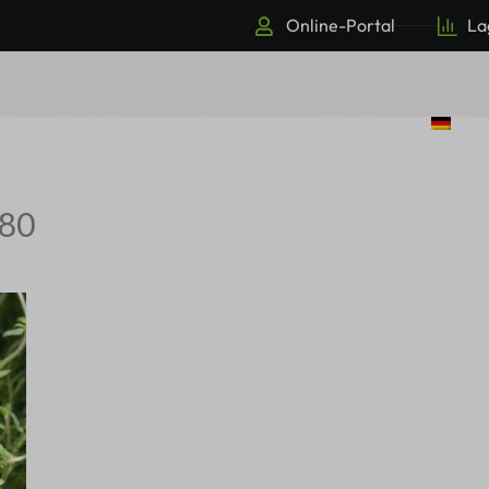
Online-Portal
La
eite
Produkte
Über uns
Aktuell
Ge
80