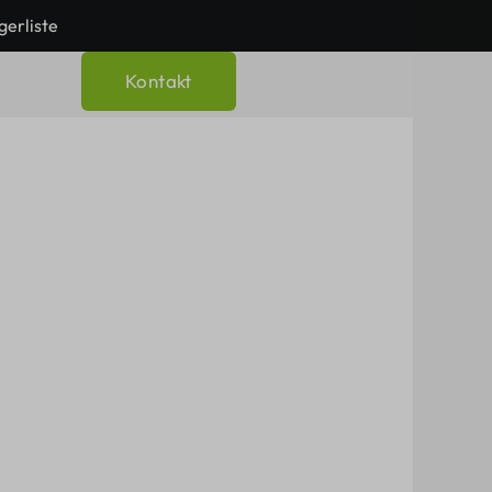
gerliste
Kontakt
rman