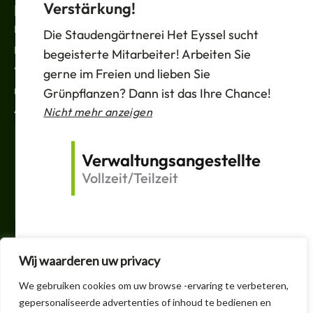
Verstärkung!
RECHTLICHES
Nachrichten
Die Staudengärtnerei Het Eyssel sucht
Datenschutzbestimmungen
begeisterte Mitarbeiter! Arbeiten Sie
Verkaufsbedingungen
gerne im Freien und lieben Sie
Unterstützung
Grünpflanzen? Dann ist das Ihre Chance!
ABONNIEREN
Nicht mehr anzeigen
Deine
E-
Verwaltungsangestellte
Mail
Vollzeit/Teilzeit
Einreichen
F
T
V
I
a
w
e
n
c
i
r
s
e
t
l
t
Wij waarderen uw privacy
b
t
i
a
o
e
n
g
+32 3 605 1150
We gebruiken cookies om uw browse -ervaring te verbeteren,
o
r
k
r
k
t
a
gepersonaliseerde advertenties of inhoud te bedienen en
info@handelskwekerijheteyssel.be