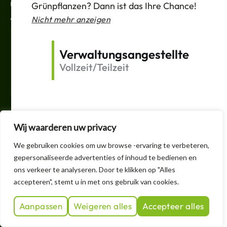
Unterstützung
Grünpflanzen? Dann ist das Ihre Chance!
ABONNIEREN
Nicht mehr anzeigen
Deine
E-
Verwaltungsangestellte
Mail
Vollzeit/Teilzeit
Versand
F
T
V
I
a
w
e
n
c
i
r
s
e
t
l
t
Wij waarderen uw privacy
b
t
i
a
o
e
n
g
+32 3 605 1150
We gebruiken cookies om uw browse -ervaring te verbeteren,
o
r
k
r
k
t
a
gepersonaliseerde advertenties of inhoud te bedienen en
info@handelskwekerijheteyssel.be
f
i
m
ons verkeer te analyseren. Door te klikken op "Alles
n
accepteren", stemt u in met ons gebruik van cookies.
1
2
3
4
5
Aanpassen
Weigeren alles
Accepteer alles
© 2026 by Het Eyssel