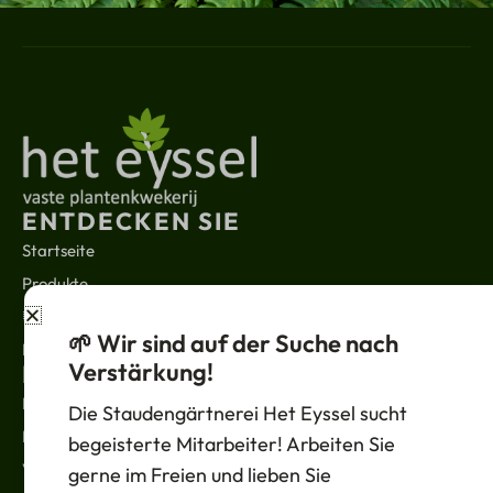
ENTDECKEN SIE
Startseite
Produkte
Über uns
🌱 Wir sind auf der Suche nach
Kontakt
Verstärkung!
RECHTLICHES
Nachrichten
Die Staudengärtnerei Het Eyssel sucht
Datenschutzbestimmungen
begeisterte Mitarbeiter! Arbeiten Sie
Verkaufsbedingungen
gerne im Freien und lieben Sie