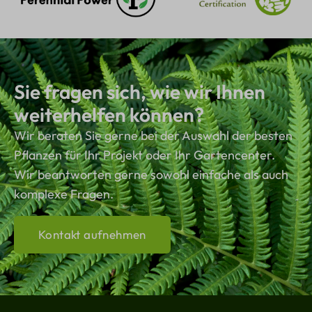
Sie fragen sich, wie wir Ihnen
weiterhelfen können?
Wir beraten Sie gerne bei der Auswahl der besten
Pflanzen für Ihr Projekt oder Ihr Gartencenter.
Wir beantworten gerne sowohl einfache als auch
komplexe Fragen.
Kontakt aufnehmen