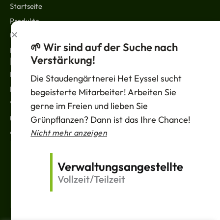
Startseite
Produkte
Über uns
🌱 Wir sind auf der Suche nach
Kontakt
Verstärkung!
RECHTLICHES
Nachrichten
Die Staudengärtnerei Het Eyssel sucht
Datenschutzbestimmungen
begeisterte Mitarbeiter! Arbeiten Sie
Verkaufsbedingungen
gerne im Freien und lieben Sie
Unterstützung
Grünpflanzen? Dann ist das Ihre Chance!
ABONNIEREN
Nicht mehr anzeigen
Deine
E-
Verwaltungsangestellte
Mail
Vollzeit/Teilzeit
Versand
F
T
V
I
a
w
e
n