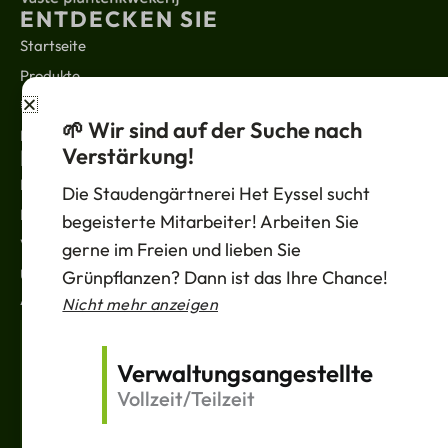
ENTDECKEN SIE
Startseite
Produkte
Über uns
🌱 Wir sind auf der Suche nach
Kontakt
Verstärkung!
RECHTLICHES
Nachrichten
Die Staudengärtnerei Het Eyssel sucht
Datenschutzbestimmungen
begeisterte Mitarbeiter! Arbeiten Sie
Verkaufsbedingungen
gerne im Freien und lieben Sie
Unterstützung
Grünpflanzen? Dann ist das Ihre Chance!
ABONNIEREN
Nicht mehr anzeigen
Deine
E-
Verwaltungsangestellte
Mail
Vollzeit/Teilzeit
Versand