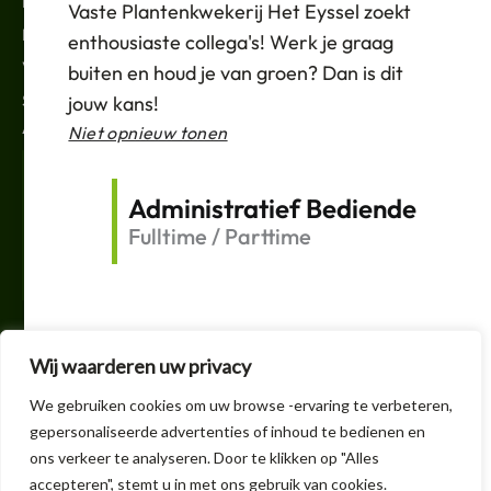
Nieuws
Vaste Plantenkwekerij Het Eyssel zoekt
Privacybeleid
enthousiaste collega's! Werk je graag
Verkoopvoorwaarden
buiten en houd je van groen? Dan is dit
Support
jouw kans!
ABONNEREN
Niet opnieuw tonen
Your
Email
Administratief Bediende
Fulltime / Parttime
Submit
F
T
L
I
a
w
i
n
c
i
n
s
e
t
k
t
Wij waarderen uw privacy
b
t
e
a
o
e
d
g
+32 3 605 1150
We gebruiken cookies om uw browse -ervaring te verbeteren,
o
r
i
r
k
n
a
gepersonaliseerde advertenties of inhoud te bedienen en
info@handelskwekerijheteyssel.be
-
-
m
ons verkeer te analyseren. Door te klikken op "Alles
f
i
n
accepteren", stemt u in met ons gebruik van cookies.