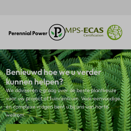
Benieuwd hoe we u verder
kunnen helpen?
We adviseren u graag over de beste plantkeuze
voor uw project of tuincentrum. Voor eenvoudige
én complexe vragen bent u bij ons van harte
welkom.