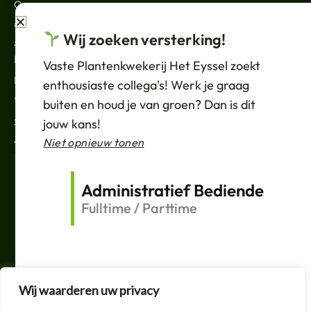
Over ons
Contact
Wij zoeken versterking!
JURIDISCH
Nieuws
Vaste Plantenkwekerij Het Eyssel zoekt
Privacybeleid
enthousiaste collega's! Werk je graag
Verkoopvoorwaarden
buiten en houd je van groen? Dan is dit
Support
jouw kans!
ABONNEREN
Niet opnieuw tonen
Your
Email
Administratief Bediende
Fulltime / Parttime
Verzenden
F
T
L
I
a
w
i
n
c
i
n
s
e
t
k
t
Wij waarderen uw privacy
b
t
e
a
o
e
d
g