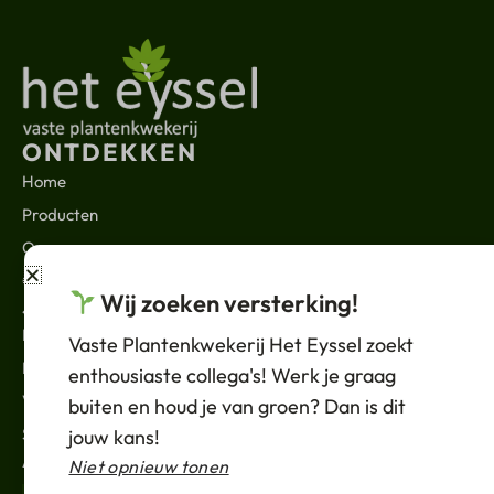
ONTDEKKEN
Home
Producten
Over ons
Contact
Wij zoeken versterking!
JURIDISCH
Nieuws
Vaste Plantenkwekerij Het Eyssel zoekt
Privacybeleid
enthousiaste collega's! Werk je graag
Verkoopvoorwaarden
buiten en houd je van groen? Dan is dit
Support
jouw kans!
ABONNEREN
Niet opnieuw tonen