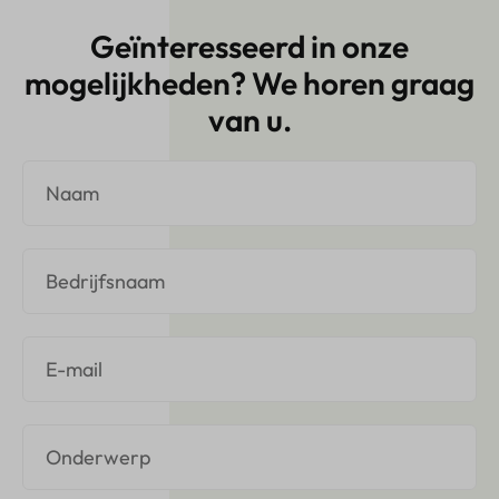
Geïnteresseerd in onze
mogelijkheden? We horen graag
van u.
N
a
a
m
B
e
d
r
E
i
-
j
m
f
a
O
i
n
l
d