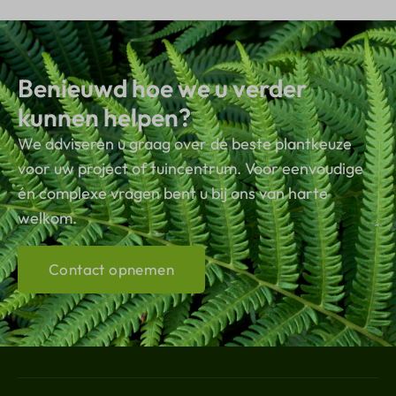
Benieuwd hoe we u verder
kunnen helpen?
We adviseren u graag over de beste plantkeuze
voor uw project of tuincentrum. Voor eenvoudige
én complexe vragen bent u bij ons van harte
welkom.
Contact opnemen