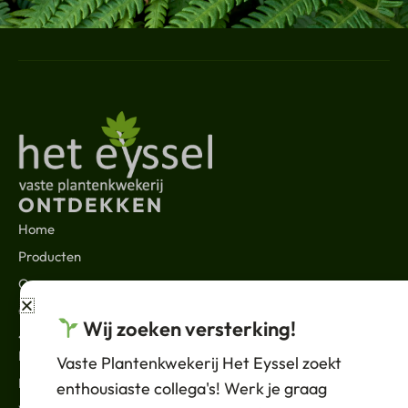
312
P9
'Cheju-do'
Actaea simplex
18
P9
'Brunette'
Agapanthus 'Navy
6
P9
Blue'
ONTDEKKEN
Home
Agapanthus 'Purple
10
P9
Producten
Cloud'
Over ons
Contact
Agastache 'Black
Wij zoeken versterking!
JURIDISCH
4450
P9
Adder'
Nieuws
Vaste Plantenkwekerij Het Eyssel zoekt
Privacybeleid
enthousiaste collega's! Werk je graag
Agastache 'Blue