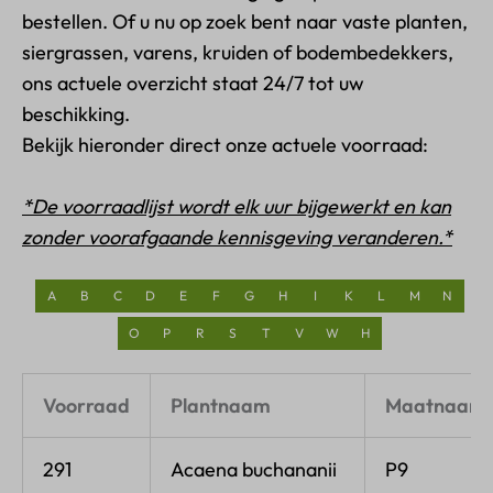
bestellen. Of u nu op zoek bent naar vaste planten,
siergrassen, varens, kruiden of bodembedekkers,
ons actuele overzicht staat 24/7 tot uw
beschikking.
Bekijk hieronder direct onze actuele voorraad:
*De voorraadlijst wordt elk uur bijgewerkt en kan
zonder voorafgaande kennisgeving veranderen.*
A
B
C
D
E
F
G
H
I
K
L
M
N
O
P
R
S
T
V
W
H
Voorraad
Plantnaam
Maatnaam
291
Acaena buchananii
P9