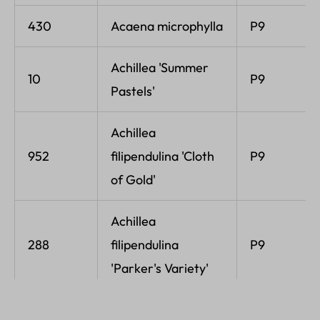
430
Acaena microphylla
P9
Achillea 'Summer
10
P9
Pastels'
Achillea
952
filipendulina 'Cloth
P9
of Gold'
Achillea
288
filipendulina
P9
'Parker's Variety'
3117
Achillea millefolium
P9