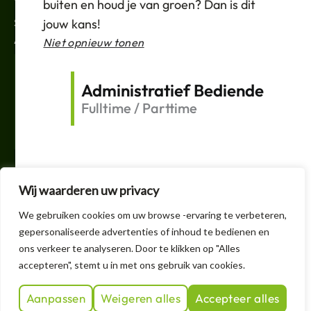
Verkoopvoorwaarden
buiten en houd je van groen? Dan is dit
3846
P9
Fortune'
Support
jouw kans!
ABONNEREN
Niet opnieuw tonen
Agastache rugosa
Your
688
P9
Email
'Alabaster'
Administratief Bediende
Fulltime / Parttime
Verzenden
Ajuga reptans
130
P9
'Braunherz'
F
T
L
I
a
w
i
n
c
i
n
s
e
t
k
t
Ajuga reptans
Wij waarderen uw privacy
b
t
e
a
288
P9
o
e
d
g
'Burgundy Glow'
+32 3 605 1150
We gebruiken cookies om uw browse -ervaring te verbeteren,
o
r
i
r
k
n
a
gepersonaliseerde advertenties of inhoud te bedienen en
info@handelskwekerijheteyssel.be
-
-
m
ons verkeer te analyseren. Door te klikken op "Alles
Alcea rosea
f
i
709
P9
n
accepteren", stemt u in met ons gebruik van cookies.
'Charters Rosa'
1
2
3
4
5
Aanpassen
Weigeren alles
Accepteer alles
© 2026 by Het Eyssel