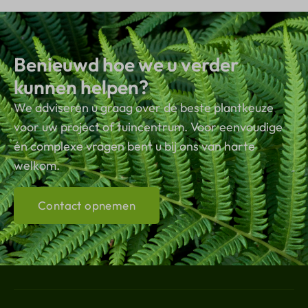
Benieuwd hoe we u verder
kunnen helpen?
We adviseren u graag over de beste plantkeuze
voor uw project of tuincentrum. Voor eenvoudige
én complexe vragen bent u bij ons van harte
welkom.
Contact opnemen