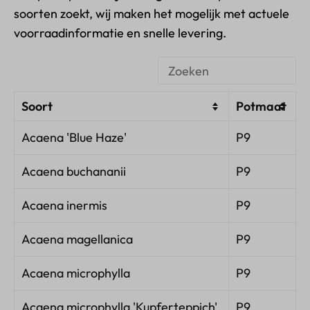
soorten zoekt, wij maken het mogelijk met actuele
voorraadinformatie en snelle levering.
Soort
Potmaat
Acaena 'Blue Haze'
P9
Acaena buchananii
P9
Acaena inermis
P9
Acaena magellanica
P9
Acaena microphylla
P9
Acaena microphylla 'Kupferteppich'
P9