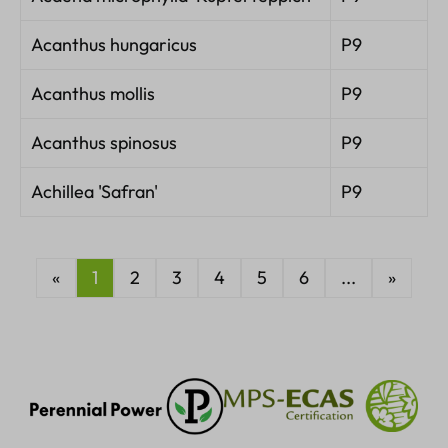
Acanthus hungaricus
P9
Acanthus mollis
P9
Acanthus spinosus
P9
Achillea 'Safran'
P9
«
1
2
3
4
5
6
...
»