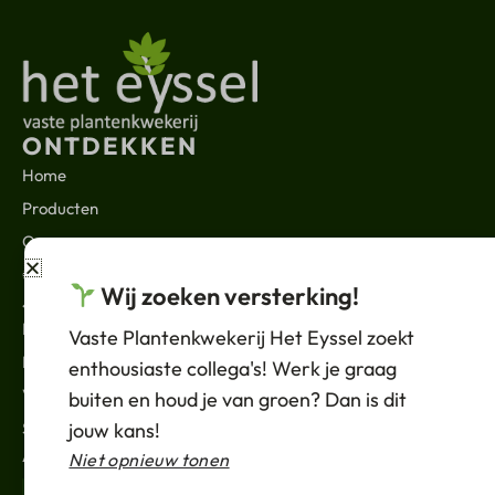
ONTDEKKEN
Home
Producten
Over ons
Contact
Wij zoeken versterking!
JURIDISCH
Nieuws
Vaste Plantenkwekerij Het Eyssel zoekt
Privacybeleid
enthousiaste collega's! Werk je graag
Verkoopvoorwaarden
buiten en houd je van groen? Dan is dit
Support
jouw kans!
ABONNEREN
Niet opnieuw tonen