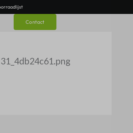
orraadlijst
Contact
h
-31_4db24c61.png