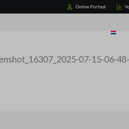
Online Portaal
Vo
Producten
Over ons
Actueel
Dutc
eenshot_16307_2025-07-15-06-48