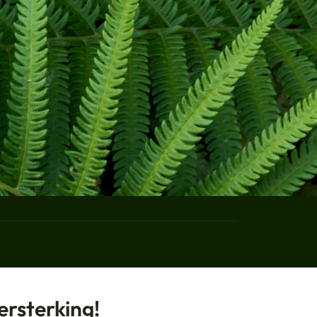
NEREN
ersterking!
Einreichen