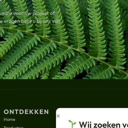
?
keuze voor uw project of
 vragen bent u bij ons van
ONTDEKKEN
JURIDISCH
ABON
Home
Nieuws
Wij zoeken v
Your
Producten
Privacybeleid