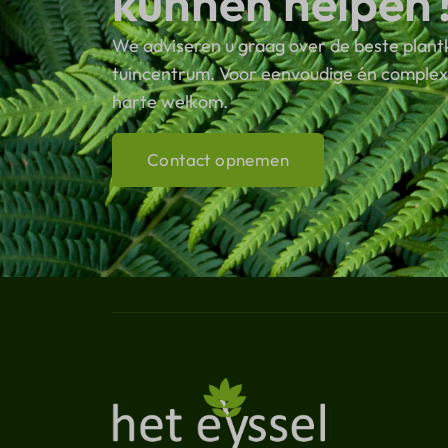
kunnen helpen
We adviseren u graag over de beste plant
tuincentrum. Voor eenvoudige én complexe
harte welkom.
Contact opnemen