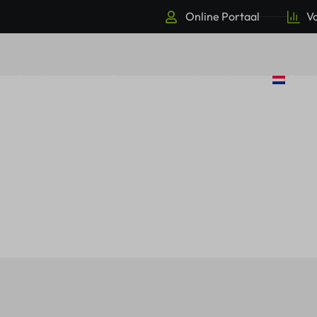
Online Portaal
Vo
Producten
Over ons
Actueel
Dutc