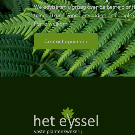
We adviseren u graag over de beste plant
tuincentrum. Voor eenvoudige én complexe
harte welkom.
Contact opnemen