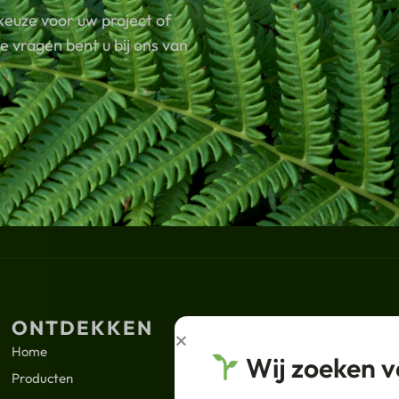
keuze voor uw project of
 vragen bent u bij ons van
ONTDEKKEN
JURIDISCH
ABON
Home
Nieuws
Wij zoeken v
Your
Producten
Privacybeleid
Email