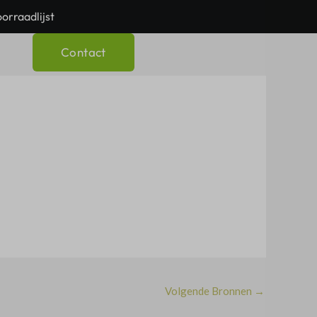
orraadlijst
Contact
h
Volgende Bronnen
→