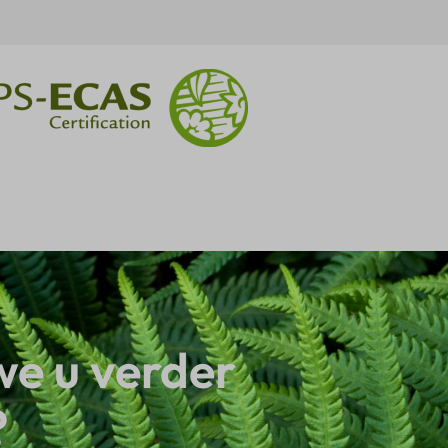
e u verder
?