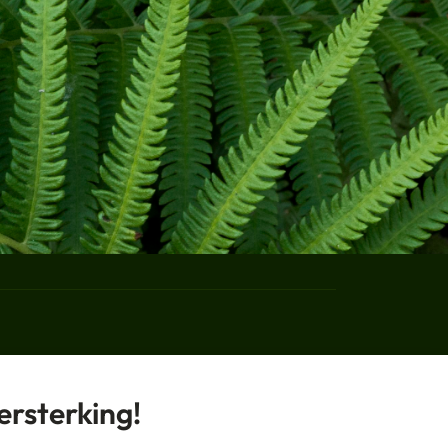
NEREN
ersterking!
Einreichen