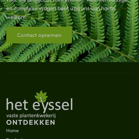
én complexe vragen bent u bij ons van harte
welkom.
Contact opnemen
ONTDEKKEN
Home