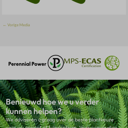
←
Vorige Media
Benieuwd hoe we u verder
kunnen helpen?
We adviseren u graag over de beste plantkeuze
voor uw project of tuincentrum. Voor eenvoudige