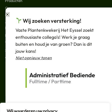
Producten
Over ons
Contact
Wij zoeken versterking!
JURIDISCH
Nieuws
Vaste Plantenkwekerij Het Eyssel zoekt
Privacybeleid
enthousiaste collega's! Werk je graag
Verkoopvoorwaarden
buiten en houd je van groen? Dan is dit
Support
jouw kans!
ABONNEREN
Niet opnieuw tonen
Your
Email
Administratief Bediende
Fulltime / Parttime
Verzenden
F
T
L
I
a
w
i
n
c
i
n
s
e
t
k
t
Wij waarderen uw privacy