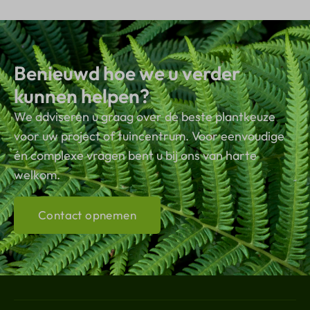
Benieuwd hoe we u verder
kunnen helpen?
We adviseren u graag over de beste plantkeuze
voor uw project of tuincentrum. Voor eenvoudige
én complexe vragen bent u bij ons van harte
welkom.
Contact opnemen