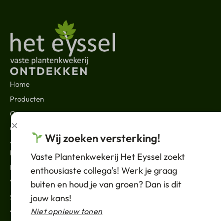
ONTDEKKEN
Home
Producten
Over ons
Contact
Wij zoeken versterking!
JURIDISCH
Nieuws
Vaste Plantenkwekerij Het Eyssel zoekt
Privacybeleid
enthousiaste collega's! Werk je graag
Verkoopvoorwaarden
buiten en houd je van groen? Dan is dit
Support
jouw kans!
ABONNEREN
Niet opnieuw tonen